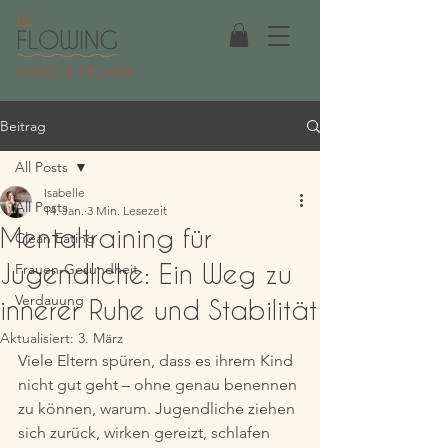
ISABELLE FELLNER
Beitrag
All Posts
Isabelle
All Posts
14. Jan.
3 Min. Lesezeit
Mentaltraining für
Clean Eating
Jugendliche: Ein Weg zu
Frauen-Gesundheit
Verdauung
innerer Ruhe und Stabilität
Aktualisiert:
3. März
Viele Eltern spüren, dass es ihrem Kind 
nicht gut geht – ohne genau benennen 
zu können, warum. Jugendliche ziehen 
sich zurück, wirken gereizt, schlafen 