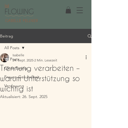
ISABELLE FELLNER
Beitrag
All Posts
Isabelle
All Posts
24. Sept. 2025
2 Min. Lesezeit
Trennung verarbeiten –
Clean Eating
warum Unterstützung so
Frauen-Gesundheit
Verdauung
wichtig ist
Aktualisiert:
26. Sept. 2025