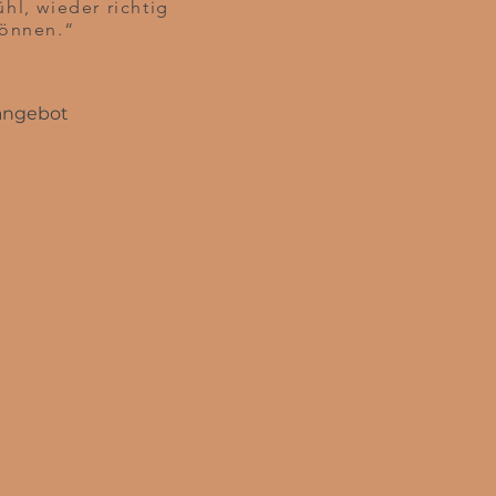
l, wieder richtig
können.“
angebot