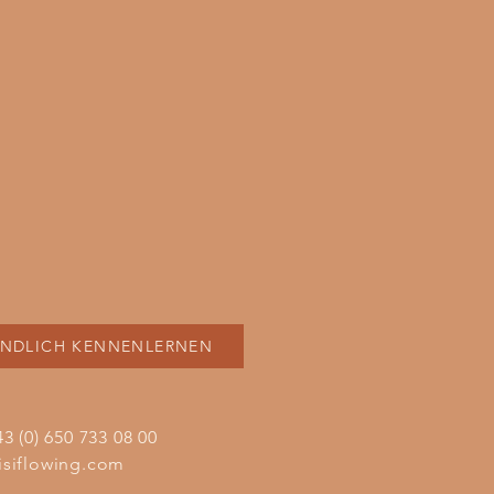
INDLICH KENNENLERNEN
43 (0) 650 733 08 00
isiflowing.com