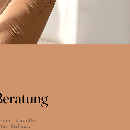
Beratung
Beratung
n mit Isabelle
sten Mal seit