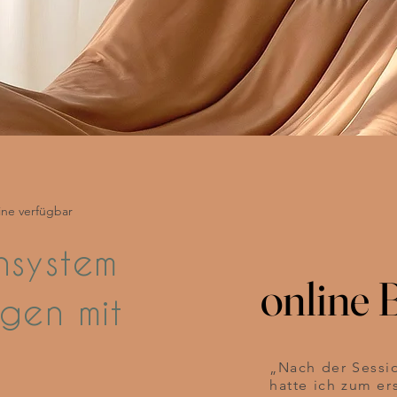
ine verfügbar
nsystem
online 
online 
gen mit
„Nach der Sessio
hatte ich zum er