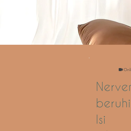
Onl
Nerve
beruhi
Isi