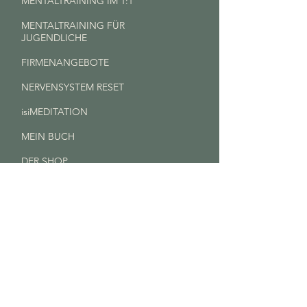
MENTALTRAINING IM 1:1
MENTALTRAINING FÜR
JUGENDLICHE
FIRMENANGEBOTE
NERVENSYSTEM RESET
isiMEDITATION
MEIN BUCH
DER SHOP
Hast du Fragen? Schreib
mir gerne!
Mit * markierte Felder sind Pflichtfelder