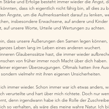
n Stärke und Erfolge besteht immer wieder die Angst, d
nnten, dass ich eigentlich nicht fähig bin, all dies zu 
rsten Ängste, um die Aufmerksamkeit darauf zu lenken, w
hen, insbesondere Erwachsene, auf andere und Kinder
st, auf unsere Worte, Urteile und Wertungen zu achten. 
in, dass unsere Äußerungen den Samen legen können, 
 ganzes Leben lang im Leben eines anderen wuchert. 
 inneren Glaubenssätze hast, die immer wieder aufbrechen
Menschen von früher immer noch Macht über dich haben.
einer eigenen Überzeugungen. Oftmals hatten ihre Auss
n, sondern vielmehr mit ihren eigenen Unsicherheiten. 
ich immer wieder. Schon immer war ich etwas anders, wa
h verurteilte und hart über mich richtete. Doch nur we
rnt, denn irgendwann habe ich die Rolle der Zuschreibe
 so verhalten, als wäre dies meine wahre Natur. Ich bi